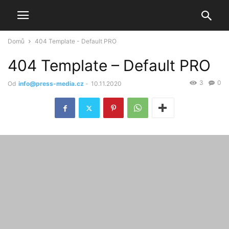
Domů
404 Template - Default PRO
404 Template – Default PRO
3
0
Od
info@press-media.cz
-
10.11.2020