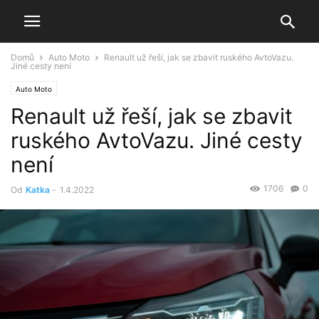
Domů
Auto Moto
Renault už řeší, jak se zbavit ruského AvtoVazu.
Jiné cesty není
Auto Moto
Renault už řeší, jak se zbavit
ruského AvtoVazu. Jiné cesty
není
1706
0
Od
Katka
-
1.4.2022