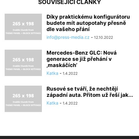
SOUVISEJÍCÍ ČLÁNKY
Díky praktickému konfigurátoru
budete mít autopotahy přesně
dle vašeho přání
info@press-media.cz
-
12.10.2022
Mercedes-Benz GLC: Nová
generace se již přehání v
‚maskáčích‘
Katka
-
1.4.2022
Rusové se tváří, že nechtějí
západní auta. Přitom už řeší jak...
Katka
-
1.4.2022