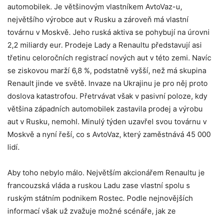
automobilek. Je většinovým vlastníkem AvtoVaz-u,
největšího výrobce aut v Rusku a zároveň má vlastní
továrnu v Moskvě. Jeho ruská aktiva se pohybují na úrovni
2,2 miliardy eur. Prodeje Lady a Renaultu představují asi
třetinu celoročních registrací nových aut v této zemi. Navíc
se ziskovou marží 6,8 %, podstatně vyšší, než má skupina
Renault jinde ve světě. Invaze na Ukrajinu je pro něj proto
doslova katastrofou. Přetrvávat však v pasivní poloze, kdy
většina západních automobilek zastavila prodej a výrobu
aut v Rusku, nemohl. Minulý týden uzavřel svou továrnu v
Moskvě a nyní řeší, co s AvtoVaz, který zaměstnává 45 000
lidí.
Aby toho nebylo málo. Největším akcionářem Renaultu je
francouzská vláda a ruskou Ladu zase vlastní spolu s
ruským státním podnikem Rostec. Podle nejnovějších
informací však už zvažuje možné scénáře, jak ze