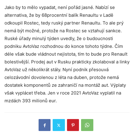
Jako by to mělo vypadat, není pořád jasné. Nabízí se
alternativa, že by 68procentní balík Renaultu v Ladě
odkoupil Rostec, tedy ruský partner Renaultu. To ale prý
nemá být možné, protože na Rostec se vztahují sankce.
Ruské úřady minulý týden uvedly, že o budoucnosti
podniku AvtoVaz rozhodnou do konce tohoto týdne. Čím
déle však bude vládnout nejistota, tím to bude pro Renault
bolestivější. Prodej aut v Rusku prakticky zkolaboval a linky
AvtoVaz už několikrát stály. Nyní podnik přesouvá
celozávodní dovolenou z léta na duben, protože nemá
dostatek komponentů ze zahraničí na montáž aut. Výplaty
však vyplácet třeba. Jen v roce 2021 AvtoVaz vyplatil na
mzdách 393 milionů eur.