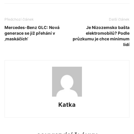
Předchozí článek
Další článek
Mercedes-Benz GLC: Nová
Je Nizozemsko bašta
generace se již přehání v
elektromobilů? Podle
‚maskáčích‘
průzkumu je chce minimum
lidí
Katka