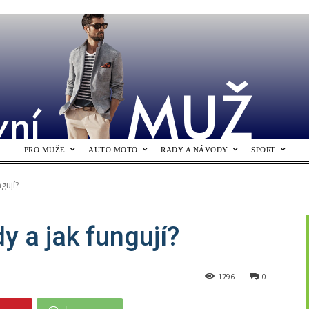
MUŽ
vní
PRO MUŽE
AUTO MOTO
RADY A NÁVODY
SPORT
gují?
y a jak fungují?
1796
0