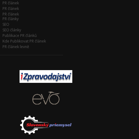
PR článek
PR článek
PR článek
PR články
SEO
SEO články
Publikace PR článků
Kde Publikovat PR článek
PR článek levně