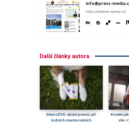
info@press-media.c
https://centrum-zpravy.cz/
Další články autora
EnteroZOO: akutní pomoc při
Kreatin ja
kožních onemocněních
síle i