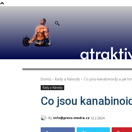
atrakti
Domů
Rady a Návody
Co jsou kanabinoidy a jak fun
Rady a Návody
Co jsou kanabinoid
By
info@press-media.cz
12.2.2024