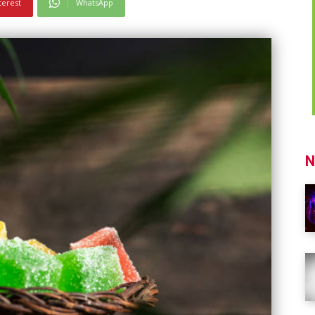
terest
WhatsApp
N