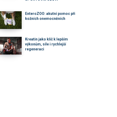
EnteroZOO: akutní pomoc při
kožních onemocněních
Kreatin jako klíč k lepším
výkonům, síle i rychlejší
regeneraci