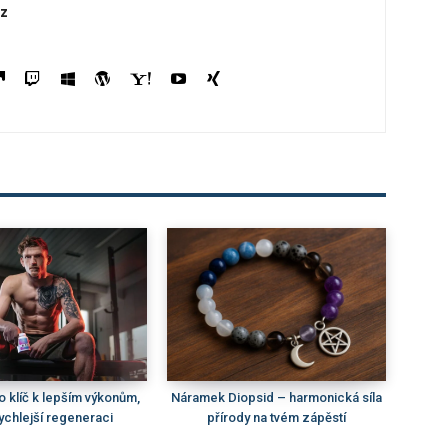
z
ko klíč k lepším výkonům,
Náramek Diopsid – harmonická síla
 rychlejší regeneraci
přírody na tvém zápěstí