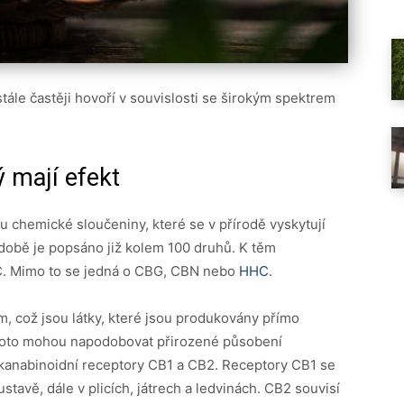
stále častěji hovoří v souvislosti se širokým spektrem
ý mají efekt
u chemické sloučeniny, které se v přírodě vyskytují
době je popsáno již kolem 100 druhů. K těm
C. Mimo to se jedná o CBG, CBN nebo
HHC
.
 což jsou látky, které jsou produkovány přímo
y proto mohou napodobovat přirozené působení
 kanabinoidní receptory CB1 a CB2. Receptory CB1 se
tavě, dále v plicích, játrech a ledvinách. CB2 souvisí