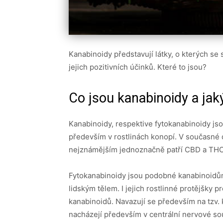
Kanabinoidy představují látky, o kterých se 
jejich pozitivních účinků. Které to jsou?
Co jsou kanabinoidy a jak
Kanabinoidy, respektive fytokanabinoidy jso
především v rostlinách konopí. V současné 
nejznámějším jednoznačně patří CBD a TH
Fytokanabinoidy jsou podobné kanabinoidům,
lidským tělem. I jejich rostlinné protějšk
kanabinoidů. Navazují se především na tzv.
nacházejí především v centrální nervové sous