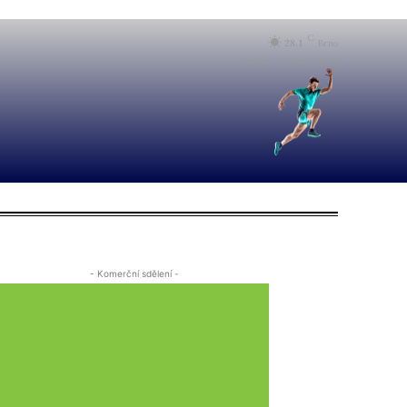
C
28.1
Brno
Neděle, 9 srpna, 2026
- Komerční sdělení -