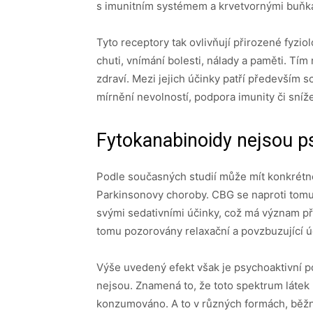
s imunitním systémem a krvetvornými buňk
Tyto receptory tak ovlivňují přirozené fyzi
chuti, vnímání bolesti, nálady a paměti. Tím
zdraví. Mezi jejich účinky patří především s
mírnění nevolností, podpora imunity či sníže
Fytokanabinoidy nejsou p
Podle současných studií může mít konkrétně
Parkinsonovy choroby. CBG se naproti tomu
svými sedativními účinky, což má význam př
tomu pozorovány relaxační a povzbuzující ú
Výše uvedený efekt však je psychoaktivní
nejsou. Znamená to, že toto spektrum látek
konzumováno. A to v různých formách, běž