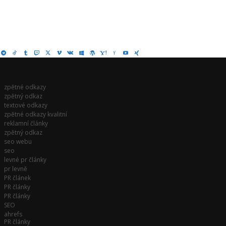
zpětné odkazy
zpětný odkaz
textové odkazy
zpětné odkazy kvalitní
reklamní články
zpětný odkaz
seo webu
seo
levné pr články
pr levně
PR článek
PR články
PR články
SEO
ahrefs
PR články