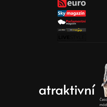
atraktivní
Časo
módě