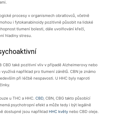
ami.
ologické procesy v organismech obratlovců, včetně
 mohou i fytokanabinoidy pozitivně působit na lidské
chopnost tlumení bolesti, dále uvolňování křečí,
ní hladiny stresu.
sychoaktivní
 CBD také pozitivní vliv v případě Alzheimerovy nebo
 využívá například pro tlumení zánětů. CBN je známo
edevším při léčbě nespavosti. U HHC byly naproti
činky.
 pouze u THC a HHC.
CBD
, CBN, CBG takto působící
 nemá psychotropní efekt a může tedy i být legálně
ně dostupné jsou například
HHC květy
nebo CBD oleje.