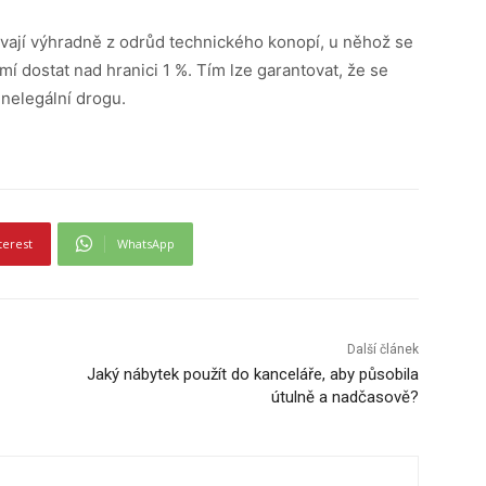
ávají výhradně z odrůd technického konopí, u něhož se
í dostat nad hranici 1 %. Tím lze garantovat, že se
 nelegální drogu.
terest
WhatsApp
Další článek
Jaký nábytek použít do kanceláře, aby působila
útulně a nadčasově?