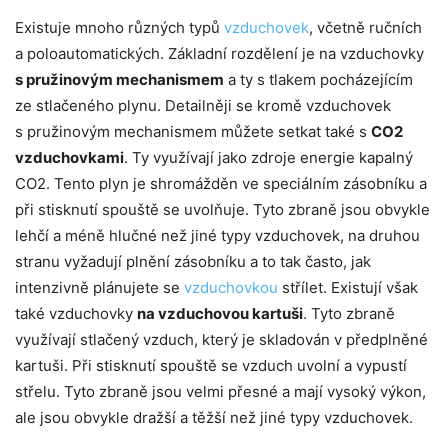
Existuje mnoho různých typů
vzduchovek
, včetně ručních
a poloautomatických. Základní rozdělení je na vzduchovky
s pružinovým mechanismem
a ty s tlakem pocházejícím
ze stlačeného plynu. Detailněji se kromě vzduchovek
s pružinovým mechanismem můžete setkat také s
CO2
vzduchovkami
. Ty využívají jako zdroje energie kapalný
CO2. Tento plyn je shromážděn ve speciálním zásobníku a
při stisknutí spouště se uvolňuje. Tyto zbraně jsou obvykle
lehčí a méně hlučné než jiné typy vzduchovek, na druhou
stranu vyžadují plnění zásobníku a to tak často, jak
intenzivně plánujete se
vzduchovkou
střílet. Existují však
také vzduchovky
na vzduchovou kartuši
. Tyto zbraně
využívají stlačený vzduch, který je skladován v předplněné
kartuši. Při stisknutí spouště se vzduch uvolní a vypustí
střelu. Tyto zbraně jsou velmi přesné a mají vysoký výkon,
ale jsou obvykle dražší a těžší než jiné typy vzduchovek.