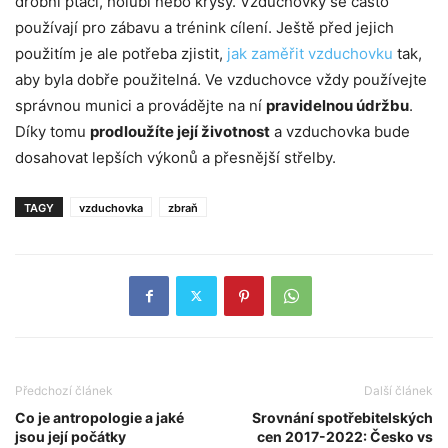
drobní ptáci, holubi nebo krysy. Vzduchovky se často
používají pro zábavu a trénink cílení. Ještě před jejich
použitím je ale potřeba zjistit,
jak zaměřit vzduchovku
tak,
aby byla dobře použitelná. Ve vzduchovce vždy používejte
správnou munici a provádějte na ní
pravidelnou údržbu
.
Díky tomu
prodloužíte její životnost
a vzduchovka bude
dosahovat lepších výkonů a přesnější střelby.
TAGY
vzduchovka
zbraň
Předchozí článek
Další článek
Co je antropologie a jaké
Srovnání spotřebitelských
jsou její počátky
cen 2017-2022: Česko vs