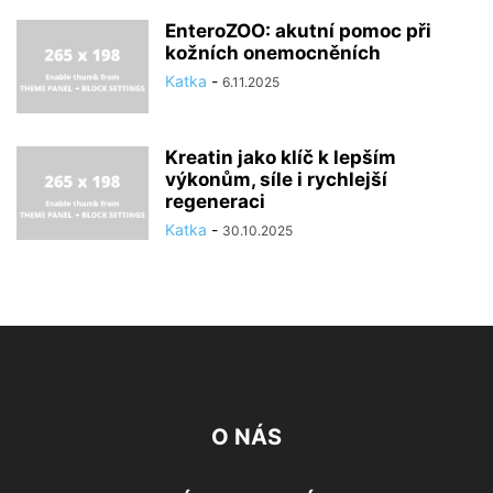
EnteroZOO: akutní pomoc při
kožních onemocněních
Katka
-
6.11.2025
Kreatin jako klíč k lepším
výkonům, síle i rychlejší
regeneraci
Katka
-
30.10.2025
O NÁS