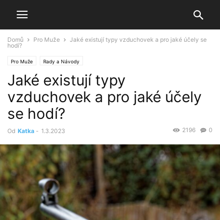
Domů
Pro Muže
Jaké existují typy vzduchovek a pro jaké účely se
hodí?
Pro Muže
Rady a Návody
Jaké existují typy
vzduchovek a pro jaké účely
se hodí?
2196
0
Od
Katka
-
1.3.2023