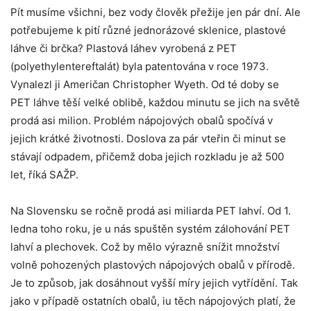
Pít musíme všichni, bez vody člověk přežije jen pár dní. Ale
potřebujeme k pití různé jednorázové sklenice, plastové
láhve či brčka? Plastová láhev vyrobená z PET
(polyethylentereftalát) byla patentována v roce 1973.
Vynalezl ji Američan Christopher Wyeth. Od té doby se
PET láhve těší velké oblibě, každou minutu se jich na světě
prodá asi milion. Problém nápojových obalů spočívá v
jejich krátké životnosti. Doslova za pár vteřin či minut se
stávají odpadem, přičemž doba jejich rozkladu je až 500
let, říká SAŽP.
Na Slovensku se ročně prodá asi miliarda PET lahví. Od 1.
ledna toho roku, je u nás spuštěn systém zálohování PET
lahví a plechovek. Což by mělo výrazně snížit množství
volně pohozených plastových nápojových obalů v přírodě.
Je to způsob, jak dosáhnout vyšší míry jejich vytřídění. Tak
jako v případě ostatních obalů, iu těch nápojových platí, že