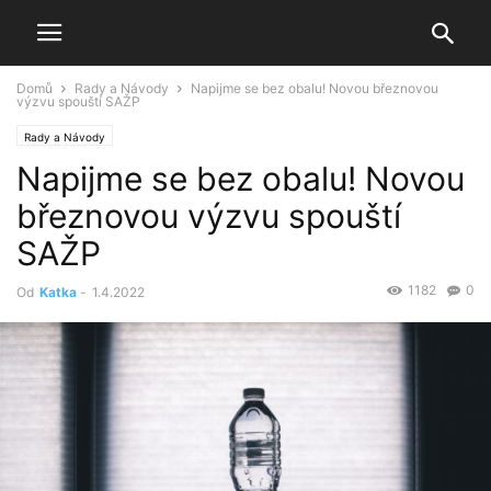
Domů
Rady a Návody
Napijme se bez obalu! Novou březnovou
výzvu spouští SAŽP
Rady a Návody
Napijme se bez obalu! Novou
březnovou výzvu spouští
SAŽP
1182
0
Od
Katka
-
1.4.2022