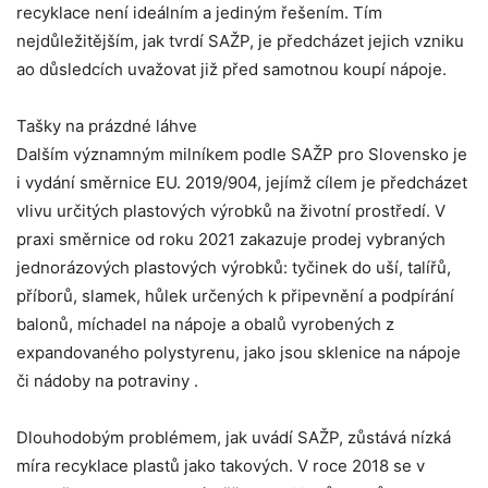
recyklace není ideálním a jediným řešením. Tím
nejdůležitějším, jak tvrdí SAŽP, je předcházet jejich vzniku
ao důsledcích uvažovat již před samotnou koupí nápoje.
Tašky na prázdné láhve
Dalším významným milníkem podle SAŽP pro Slovensko je
i vydání směrnice EU. 2019/904, jejímž cílem je předcházet
vlivu určitých plastových výrobků na životní prostředí. V
praxi směrnice od roku 2021 zakazuje prodej vybraných
jednorázových plastových výrobků: tyčinek do uší, talířů,
příborů, slamek, hůlek určených k připevnění a podpírání
balonů, míchadel na nápoje a obalů vyrobených z
expandovaného polystyrenu, jako jsou sklenice na nápoje
či nádoby na potraviny .
Dlouhodobým problémem, jak uvádí SAŽP, zůstává nízká
míra recyklace plastů jako takových. V roce 2018 se v