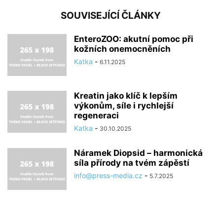
SOUVISEJÍCÍ ČLÁNKY
EnteroZOO: akutní pomoc při
kožních onemocněních
Katka
-
6.11.2025
Kreatin jako klíč k lepším
výkonům, síle i rychlejší
regeneraci
Katka
-
30.10.2025
Náramek Diopsid – harmonická
síla přírody na tvém zápěstí
info@press-media.cz
-
5.7.2025