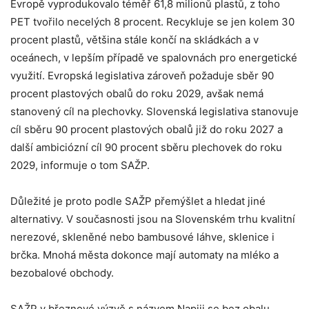
Evropě vyprodukovalo téměř 61,8 milionů plastů, z toho
PET tvořilo necelých 8 procent. Recykluje se jen kolem 30
procent plastů, většina stále končí na skládkách a v
oceánech, v lepším případě ve spalovnách pro energetické
využití. Evropská legislativa zároveň požaduje sběr 90
procent plastových obalů do roku 2029, avšak nemá
stanovený cíl na plechovky. Slovenská legislativa stanovuje
cíl sběru 90 procent plastových obalů již do roku 2027 a
další ambiciózní cíl 90 procent sběru plechovek do roku
2029, informuje o tom SAŽP.
Důležité je proto podle SAŽP přemýšlet a hledat jiné
alternativy. V současnosti jsou na Slovenském trhu kvalitní
nerezové, skleněné nebo bambusové láhve, sklenice i
brčka. Mnohá ​​města dokonce mají automaty na mléko a
bezobalové obchody.
SAŽP v březnové výzvě s názvem Napiji se bez obalu