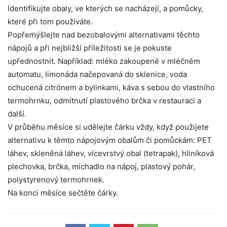
Identifikujte obaly, ve kterých se nacházejí, a pomůcky,
které při tom používáte.
Popřemýšlejte nad bezobalovými alternativami těchto
nápojů a při nejbližší příležitosti se je pokuste
upřednostnit. Například: mléko zakoupené v mléčném
automatu, limonáda načepovaná do sklenice, voda
ochucená citrónem a bylinkami, káva s sebou do vlastního
termohrnku, odmítnutí plastového brčka v restauraci a
další.
V průběhu měsíce si udělejte čárku vždy, když použijete
alternativu k těmto nápojovým obalům či pomůckám: PET
láhev, skleněná láhev, vícevrstvý obal (tetrapak), hliníková
plechovka, brčka, míchadlo na nápoj, plastový pohár,
polystyrenový termohrnek.
Na konci měsíce sečtěte čárky.