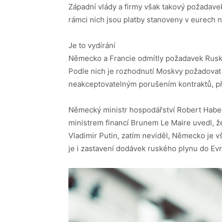
Západní vlády a firmy však takový požadavek 
rámci nich jsou platby stanoveny v eurech 
Je to vydírání
Německo a Francie odmítly požadavek Ruska 
Podle nich je rozhodnutí Moskvy požadovat 
neakceptovatelným porušením kontraktů, při
Německý ministr hospodářství Robert Habec
ministrem financí Brunem Le Maire uvedl, ž
Vladimir Putin, zatím neviděl, Německo je 
je i zastavení dodávek ruského plynu do Ev