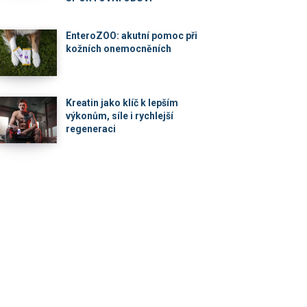
EnteroZOO: akutní pomoc při
kožních onemocněních
Kreatin jako klíč k lepším
výkonům, síle i rychlejší
regeneraci