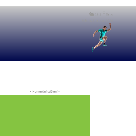
C
18.2
Brno
Sobota, 8 srpna, 2026
- Komerční sdělení -