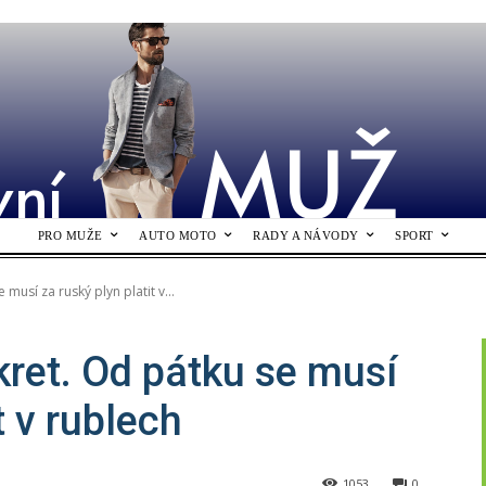
MUŽ
vní
PRO MUŽE
AUTO MOTO
RADY A NÁVODY
SPORT
musí za ruský plyn platit v...
kret. Od pátku se musí
t v rublech
1053
0