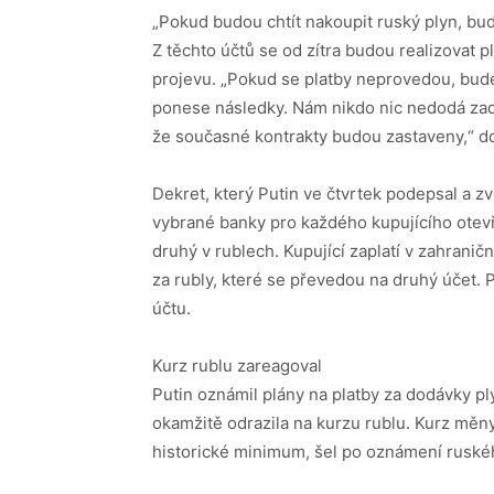
„Pokud budou chtít nakoupit ruský plyn, bud
Z těchto účtů se od zítra budou realizovat p
projevu. „Pokud se platby neprovedou, bud
ponese následky. Nám nikdo nic nedodá zad
že současné kontrakty budou zastaveny,“ do
Dekret, který Putin ve čtvrtek podepsal a zve
vybrané banky pro každého kupujícího otev
druhý v rublech. Kupující zaplatí v zahrani
za rubly, které se převedou na druhý účet. 
účtu.
Kurz rublu zareagoval
Putin oznámil plány na platby za dodávky pl
okamžitě odrazila na kurzu rublu. Kurz měny
historické minimum, šel po oznámení ruské