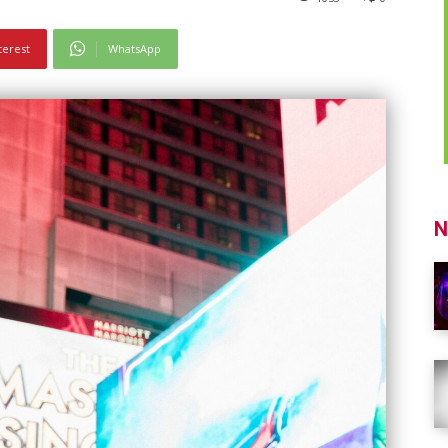
terest
WhatsApp
N