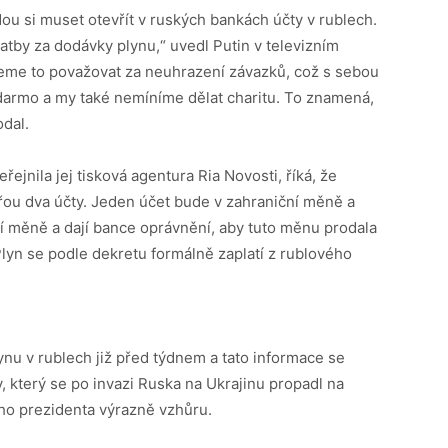
ou si muset otevřít v ruských bankách účty v rublech.
latby za dodávky plynu,“ uvedl Putin v televizním
eme to považovat za neuhrazení závazků, což s sebou
armo a my také nemíníme dělat charitu. To znamená,
dal.
řejnila jej tisková agentura Ria Novosti, říká, že
řou dva účty. Jeden účet bude v zahraniční měně a
ční měně a dají bance oprávnění, aby tuto měnu prodala
Plyn se podle dekretu formálně zaplatí z rublového
ynu v rublech již před týdnem a tato informace se
, který se po invazi Ruska na Ukrajinu propadl na
ho prezidenta výrazně vzhůru.