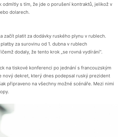
odmítly s tím, že jde o porušení kontraktů, jelikož v
nebo dolarech.
začít platit za dodávky ruského plynu v rublech.
platby za surovinu od 1. dubna v rublech
čemž dodaly, že tento krok „se rovná vydírání“.
k na tiskové konferenci po jednání s francouzským
e nový dekret, který dnes podepsal ruský prezident
však připraveno na všechny možné scénáře. Mezi nimi
ropy.