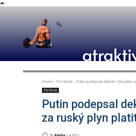
atrakti
Domů
Pro Muže
Putin podepsal dekret. Od pátku se 
Pro Muže
Putin podepsal de
za ruský plyn plati
By
Katka
1.4.2022