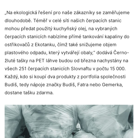
„Na ekologická řešení pro naše zákazníky se zaměřujeme
dlouhodobě. Téměř v celé síti našich čerpacích stanic
mohou předat použitý kuchyňský olej, na vybraných
čerpacích stanicích nabízíme přímé tankování kapaliny do
ostřikovačů z Ekotanku, čímž také snižujeme objem
plastového odpadu, který vytvářejí obaly,“ dodává Černo-
žluté tašky na PET láhve budou od března nachystány na
všech 251 čerpacích stanicích Slovnaftu v počtu 15 000.
Každý, kdo si koupí dva produkty z portfolia společnosti
Budiš, tedy nápoje značky Budiš, Fatra nebo Gemerka,
dostane tašku zdarma.