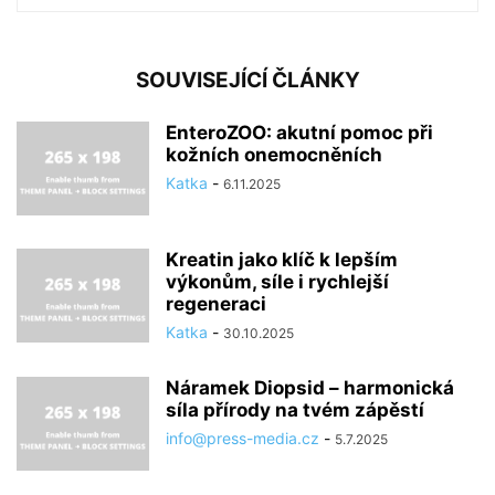
SOUVISEJÍCÍ ČLÁNKY
EnteroZOO: akutní pomoc při
kožních onemocněních
Katka
-
6.11.2025
Kreatin jako klíč k lepším
výkonům, síle i rychlejší
regeneraci
Katka
-
30.10.2025
Náramek Diopsid – harmonická
síla přírody na tvém zápěstí
info@press-media.cz
-
5.7.2025