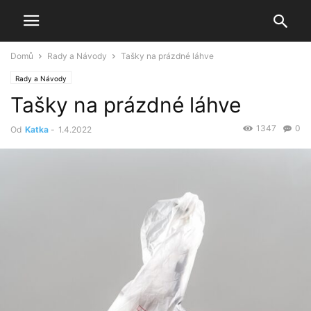
Domů
Rady a Návody
Tašky na prázdné láhve
Rady a Návody
Tašky na prázdné láhve
1347
0
Od
Katka
-
1.4.2022